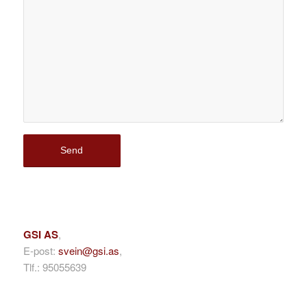
Kontakt oss!
GSI AS
,
E-post:
svein@gsi.as
,
Tlf.: 95055639