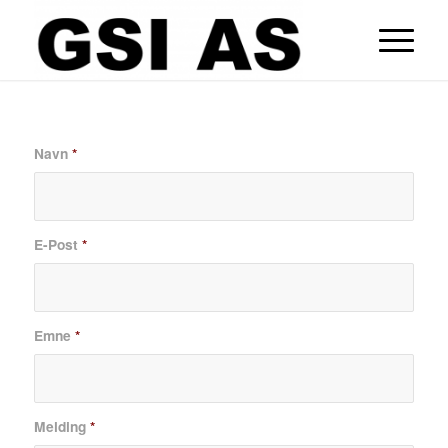
Navn
*
E-Post
*
Emne
*
Melding
*