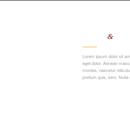
&
Planning
Archi
Lorem ipsum dolor sit am
eget dolor. Aenean massa
montes, nascetur ridiculu
pretium quis, sem. Null