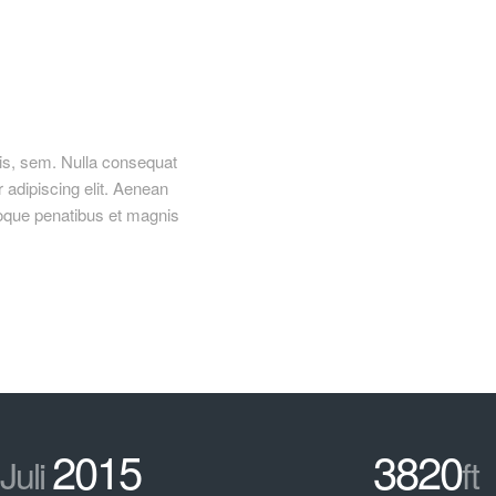
uis, sem. Nulla consequat
adipiscing elit. Aenean
oque penatibus et magnis
2015
3820
Juli
ft