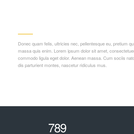
Kitchen Design
Donec quam felis, ultricies nec, pellentesque eu, pretium q
massa quis enim. Lorem ipsum dolor sit amet, consectetuer 
commodo ligula eget dolor. Aenean massa. Cum sociis nat
dis parturient montes, nascetur ridiculus mus.
789