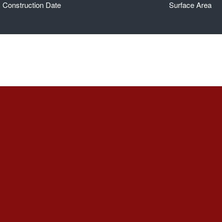
Construction Date
Surface Area
Furniture Selecti
Lorem ipsum dolor sit am
eget dolor. Aenean massa
montes, nascetur ridiculu
pretium quis, sem. Null